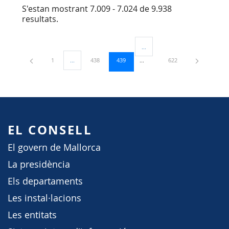
S'estan mostrant 7.009 - 7.024 de 9.938
resultats.
...
Pàgines intermèdies Utilitzeu TA
Pàgina
Pàgina
Pàgina
Pàgina
1
...
438
439
622
Pàgines intermèdies Utilitzeu TAB per navegar.
EL CONSELL
El govern de Mallorca
La presidència
Els departaments
Les instal·lacions
Les entitats