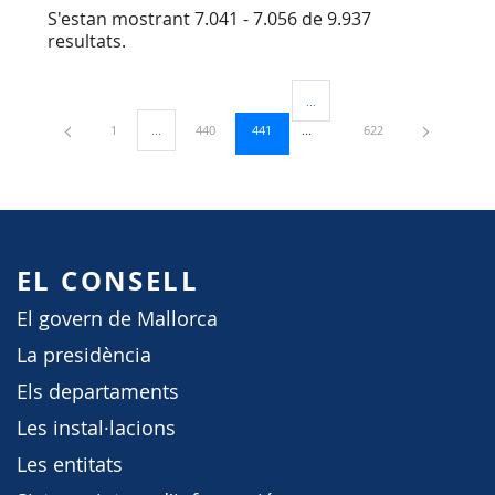
S'estan mostrant 7.041 - 7.056 de 9.937
resultats.
...
Pàgines intermèdies Utilitzeu TA
Pàgina
Pàgina
Pàgina
Pàgina
1
...
440
441
622
Pàgines intermèdies Utilitzeu TAB per navegar.
EL CONSELL
El govern de Mallorca
La presidència
Els departaments
Les instal·lacions
Les entitats