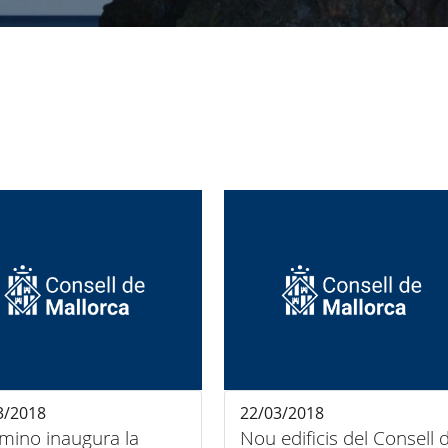
3/2018
22/03/2018
mino inaugura la
Nou edificis del Consell 