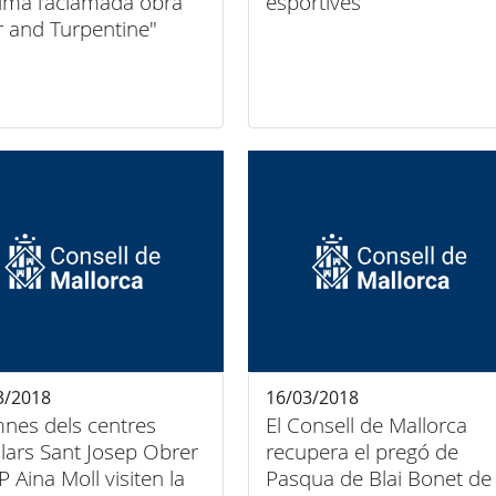
lma l’aclamada obra
esportives
 and Turpentine"
3/2018
16/03/2018
s dels centres
El Consell de Mallorca
lars Sant Josep Obrer
recupera el pregó de
IP Aina Moll visiten la
Pasqua de Blai Bonet de