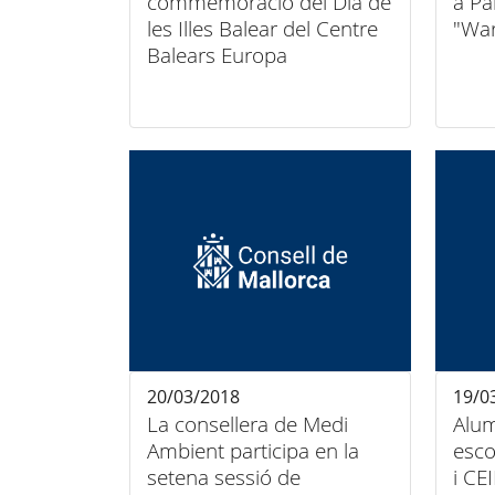
commemoració del Dia de
a Pa
les Illes Balear del Centre
"War
Balears Europa
20/03/2018
19/0
La consellera de Medi
Alumne
Ambient participa en la
esco
setena sessió de
i CE