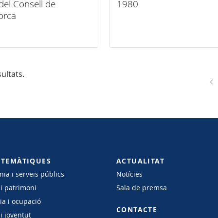
del Consell de
1980
orca
ultats.
 TEMÀTIQUES
ACTUALITAT
ia i serveis públics
Notícies
 i patrimoni
Sala de premsa
a i ocupació
CONTACTE
i joventut