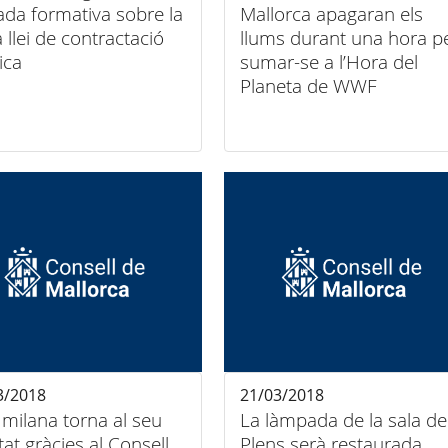
ada formativa sobre la
Mallorca apagaran els
 llei de contractació
llums durant una hora p
ica
sumar-se a l’Hora del
Planeta de WWF
3/2018
21/03/2018
milana torna al seu
La làmpada de la sala de
tat gràcies al Consell
Plens serà restaurada