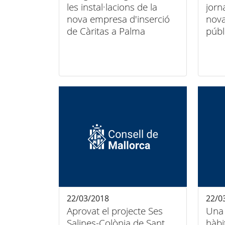
les instal·lacions de la
jorn
nova empresa d'inserció
nova
de Càritas a Palma
públ
22/03/2018
22/0
Aprovat el projecte Ses
Una 
Salines-Colònia de Sant
hàbi