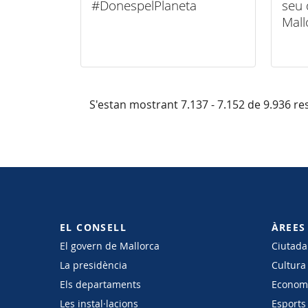
#DonespelPlaneta
seu 
Mall
S'estan mostrant 7.137 - 7.152 de 9.936 res
EL CONSELL
ÀREES
El govern de Mallorca
Ciutadan
La presidència
Cultura
Els departaments
Economi
Les instal·lacions
Esports 