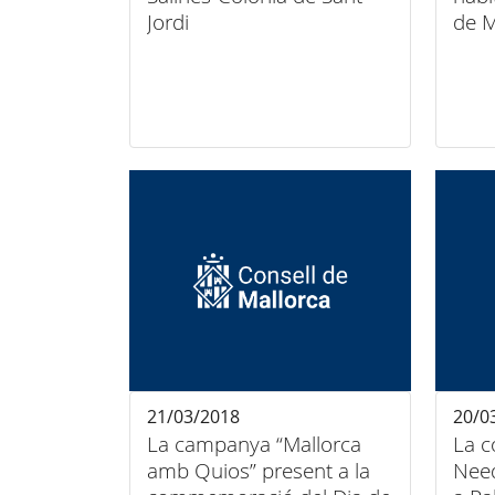
Jordi
de M
21/03/2018
20/0
La campanya “Mallorca
La c
amb Quios” present a la
Nee