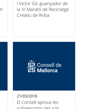
i Victor Gil, guanyador de
er
la IV Marató de Reciclatge
Creatiu de Roba
21/03/2018
El Consell aprova les
subvencions per a la