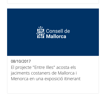
08/10/2017
El projecte "Entre Illes" acosta els
jaciments costaners de Mallorca i
Menorca en una exposició itinerant