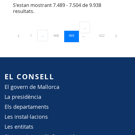
S'estan mostrant 7.489 - 7.504 de 9.938
resultats.
...
Pàgines intermèdies Utilitzeu TA
Pàgina
Pàgina
Pàgina
Pàgina
1
...
468
469
622
Pàgines intermèdies Utilitzeu TAB per navegar.
EL CONSELL
El govern de Mallorca
La presidència
Els departaments
Les instal·lacions
Les entitats