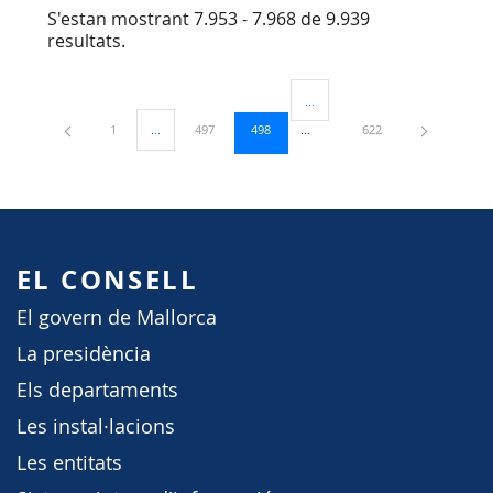
S'estan mostrant 7.953 - 7.968 de 9.939
resultats.
...
Pàgines intermèdies Utilitzeu TA
Pàgina
Pàgina
Pàgina
Pàgina
1
...
497
498
622
Pàgines intermèdies Utilitzeu TAB per navegar.
EL CONSELL
El govern de Mallorca
La presidència
Els departaments
Les instal·lacions
Les entitats