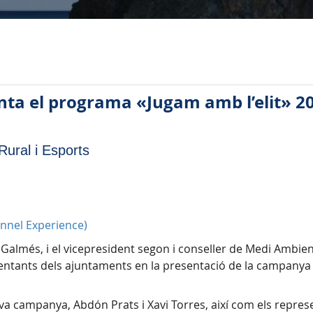
enta el programa «Jugam amb l’elit» 2
ural i Esports
unnel Experience)
 Galmés, i el vicepresident segon i conseller de Medi Ambien
sentants dels ajuntaments en la presentació de la campanya 
nova campanya, Abdón Prats i Xavi Torres, així com els repre