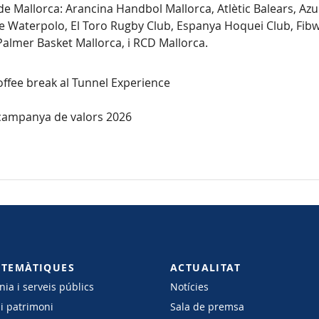
de Mallorca: Arancina Handbol Mallorca, Atlètic Balears, Az
de Waterpolo, El Toro Rugby Club, Espanya Hoquei Club, Fibwi 
Palmer Basket Mallorca, i RCD Mallorca.
coffee break al Tunnel Experience
a campanya de valors 2026
 TEMÀTIQUES
ACTUALITAT
ia i serveis públics
Notícies
 i patrimoni
Sala de premsa