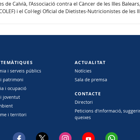
 de Calvià, l’Associació contra el Càncer de les Illes Balears,
(COLEF) i el Col·legi Oficial de Dietistes-Nutricionistes de les 
 TEMÀTIQUES
ACTUALITAT
ia i serveis públics
Notícies
 i patrimoni
Sala de premsa
a i ocupació
CONTACTE
i joventut
Directori
mbient
Peticions d'informació, suggeri
e i territori
queixes