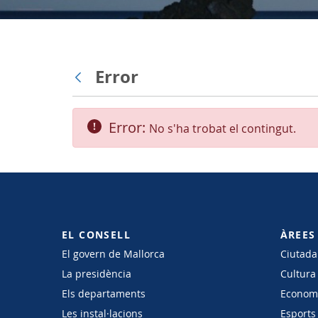
Error
Vés enrere
Error:
No s'ha trobat el contingut.
EL CONSELL
ÀREES
El govern de Mallorca
Ciutadan
La presidència
Cultura
Els departaments
Economi
Les instal·lacions
Esports 