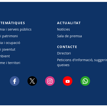
 TEMÀTIQUES
ACTUALITAT
ia i serveis públics
Notícies
 i patrimoni
Sala de premsa
a i ocupació
CONTACTE
i joventut
Directori
mbient
Peticions d'informació, suggeri
e i territori
queixes