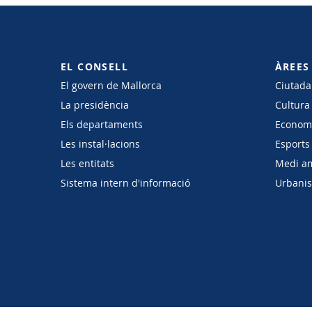
EL CONSELL
ÀREES
El govern de Mallorca
Ciutadan
La presidència
Cultura
Els departaments
Economi
Les instal·lacions
Esports 
Les entitats
Medi a
Sistema intern d'informació
Urbanism