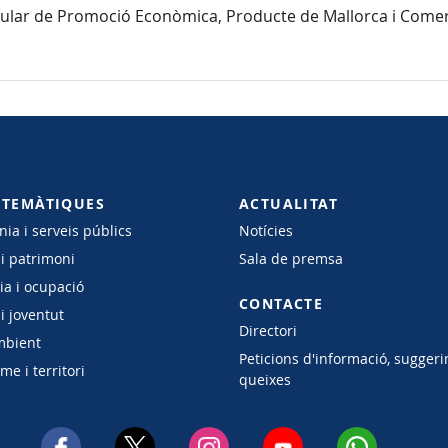
nsular de Promoció Econòmica, Producte de Mallorca i Comerç,
 TEMÀTIQUES
ACTUALITAT
ia i serveis públics
Notícies
 i patrimoni
Sala de premsa
a i ocupació
CONTACTE
i joventut
Directori
mbient
Peticions d'informació, suggeri
e i territori
queixes