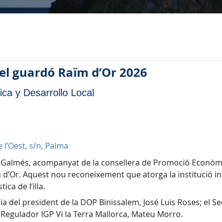
a el guardó Raïm d’Or 2026
a y Desarrollo Local
e l’Oest, s/n, Palma
nç Galmés, acompanyat de la consellera de Promoció Econòm
m d’Or. Aquest nou reconeixement que atorga la institució ins
ica de l’illa.
a del president de la DOP Binissalem, José Luis Roses; el Se
ll Regulador IGP Vi la Terra Mallorca, Mateu Morro.