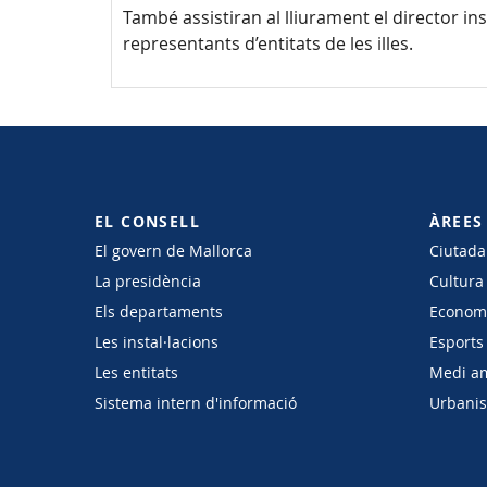
També assistiran al lliurament el director i
representants d’entitats de les illes.
EL CONSELL
ÀREES
El govern de Mallorca
Ciutadan
La presidència
Cultura
Els departaments
Economi
Les instal·lacions
Esports 
Les entitats
Medi a
Sistema intern d'informació
Urbanism