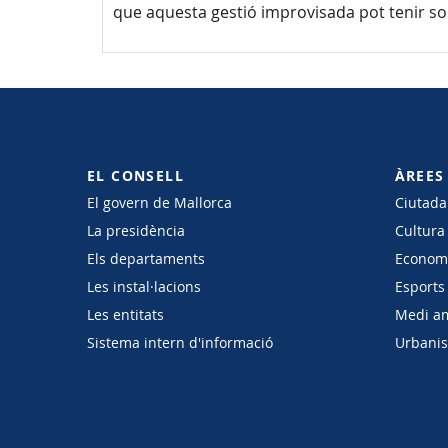
que aquesta gestió improvisada pot tenir sob
EL CONSELL
ÀREES
El govern de Mallorca
Ciutadan
La presidència
Cultura
Els departaments
Economi
Les instal·lacions
Esports 
Les entitats
Medi a
Sistema intern d'informació
Urbanism