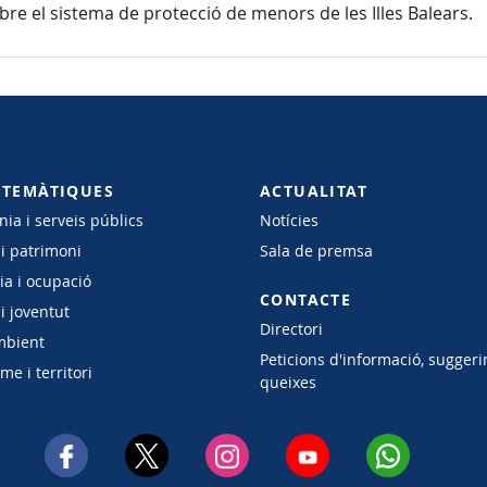
re el sistema de protecció de menors de les Illes Balears.
 TEMÀTIQUES
ACTUALITAT
ia i serveis públics
Notícies
 i patrimoni
Sala de premsa
a i ocupació
CONTACTE
i joventut
Directori
mbient
Peticions d'informació, suggeri
e i territori
queixes