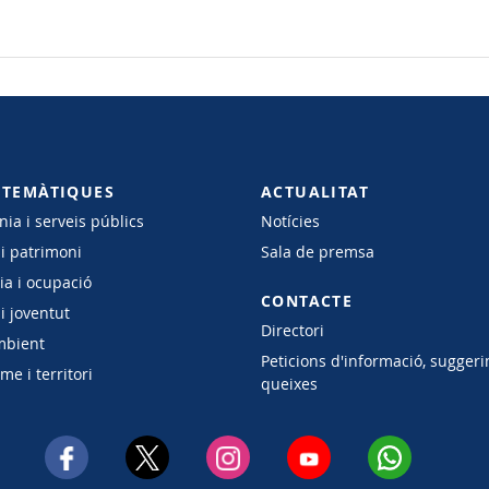
 TEMÀTIQUES
ACTUALITAT
ia i serveis públics
Notícies
 i patrimoni
Sala de premsa
a i ocupació
CONTACTE
i joventut
Directori
mbient
Peticions d'informació, suggeri
e i territori
queixes