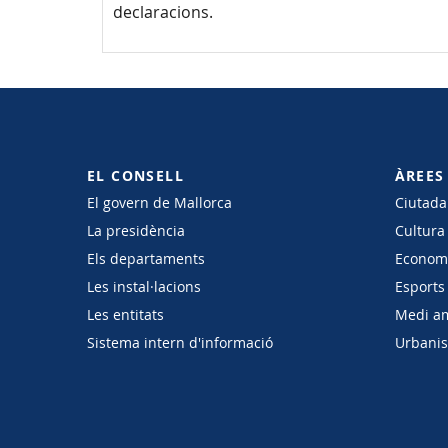
declaracions.
EL CONSELL
ÀREES
El govern de Mallorca
Ciutadan
La presidència
Cultura
Els departaments
Economi
Les instal·lacions
Esports 
Les entitats
Medi a
Sistema intern d'informació
Urbanism