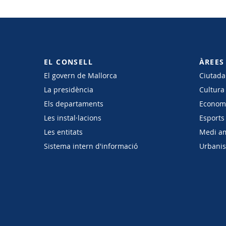
EL CONSELL
ÀREES
El govern de Mallorca
Ciutadan
La presidència
Cultura
Els departaments
Economi
Les instal·lacions
Esports 
Les entitats
Medi a
Sistema intern d'informació
Urbanism