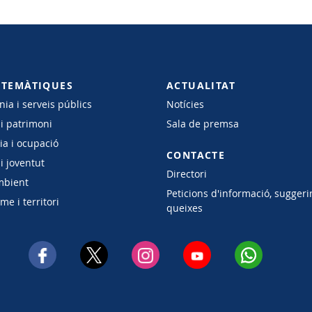
 TEMÀTIQUES
ACTUALITAT
ia i serveis públics
Notícies
 i patrimoni
Sala de premsa
a i ocupació
CONTACTE
i joventut
Directori
mbient
Peticions d'informació, suggeri
e i territori
queixes