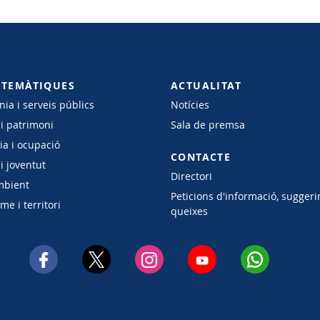
 TEMÀTIQUES
ACTUALITAT
ia i serveis públics
Notícies
 i patrimoni
Sala de premsa
a i ocupació
CONTACTE
i joventut
Directori
mbient
Peticions d'informació, suggeri
e i territori
queixes