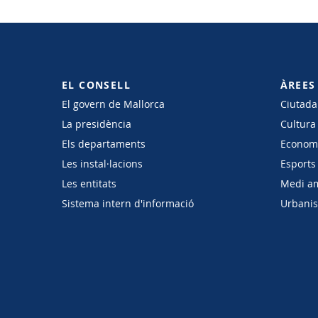
EL CONSELL
ÀREES
El govern de Mallorca
Ciutadan
La presidència
Cultura
Els departaments
Economi
Les instal·lacions
Esports 
Les entitats
Medi a
Sistema intern d'informació
Urbanism