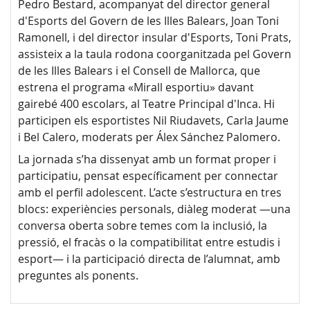
Pedro Bestard, acompanyat del director general
d'Esports del Govern de les Illes Balears, Joan Toni
Ramonell, i del director insular d'Esports, Toni Prats,
assisteix a la taula rodona coorganitzada pel Govern
de les Illes Balears i el Consell de Mallorca, que
estrena el programa «Mirall esportiu» davant
gairebé 400 escolars, al Teatre Principal d'Inca. Hi
participen els esportistes Nil Riudavets, Carla Jaume
i Bel Calero, moderats per Álex Sánchez Palomero.
La jornada s’ha dissenyat amb un format proper i
participatiu, pensat específicament per connectar
amb el perfil adolescent. L’acte s’estructura en tres
blocs: experiències personals, diàleg moderat —una
conversa oberta sobre temes com la inclusió, la
pressió, el fracàs o la compatibilitat entre estudis i
esport— i la participació directa de l’alumnat, amb
preguntes als ponents.