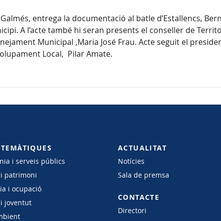
Galmés, entrega la documentació al batle d’Estallencs, Bernat 
pi. A l’acte també hi seran presents el conseller de Territor
anejament Municipal ,Maria José Frau. Acte seguit el president
olupament Local, Pilar Amate.
 TEMÀTIQUES
ACTUALITAT
ia i serveis públics
Notícies
 i patrimoni
Sala de premsa
a i ocupació
CONTACTE
i joventut
Directori
mbient