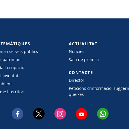
 TEMÀTIQUES
ACTUALITAT
ia i serveis públics
Notícies
 i patrimoni
Sala de premsa
a i ocupació
CONTACTE
i joventut
Directori
mbient
Peticions d'informació, suggeri
e i territori
queixes