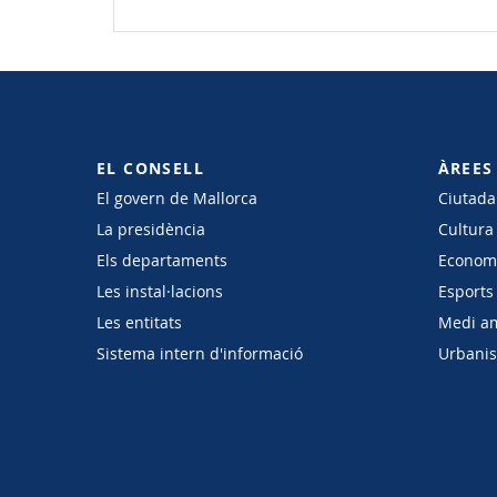
EL CONSELL
ÀREES
El govern de Mallorca
Ciutadan
La presidència
Cultura
Els departaments
Economi
Les instal·lacions
Esports 
Les entitats
Medi a
Sistema intern d'informació
Urbanism