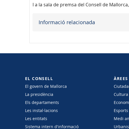
I a la sala de premsa del Consell de Mallorca,
Informació relacionada
EL CONSELL
ÀREES
El govern de Mallorca
Ciutadan
La presidència
Cultura
Els departaments
Economi
Les instal·lacions
Esports 
Les entitats
Medi a
Sistema intern d'informació
Urbanism