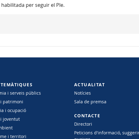
 habilitada per seguir el Ple.
 TEMÀTIQUES
ACTUALITAT
ia i serveis públics
Notícies
 i patrimoni
Sala de premsa
a i ocupació
CONTACTE
i joventut
Directori
mbient
Peticions d'informació, suggeri
e i territori