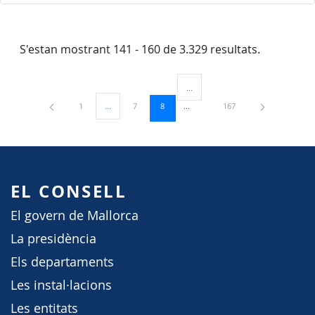
S'estan mostrant 141 - 160 de 3.329 resultats.
...
Pàgines intermèdies Utilitzeu TAB 
Pàgina
Pàgina
Pàgina
Pàgina
1
...
7
8
167
Pàgines intermèdies Utilitzeu TAB per navegar.
EL CONSELL
El govern de Mallorca
La presidència
Els departaments
Les instal·lacions
Les entitats