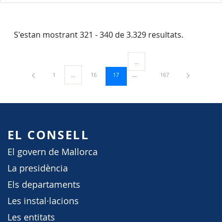
S'estan mostrant 321 - 340 de 3.329 resultats.
...
Pàgines intermèdies Utilitzeu TAB
Pàgina
Pàgina
Pàgina
Pàgina
1
...
16
17
167
Pàgines intermèdies Utilitzeu TAB per navegar.
EL CONSELL
El govern de Mallorca
La presidència
Els departaments
Les instal·lacions
Les entitats