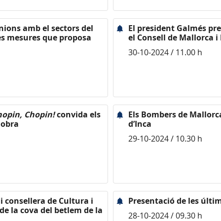
unions amb el sectors del
El president Galmés pre
 les mesures que proposa
el Consell de Mallorca i 
30-10-2024 / 11.00 h
hopin, Chopin!
convida els
Els Bombers de Mallorca
lobra
d’Inca
29-10-2024 / 10.30 h
i consellera de Cultura i
Presentació de les últime
de la cova del betlem de la
28-10-2024 / 09.30 h