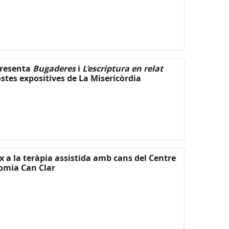
presenta
Bugaderes
i
L’escriptura en relat
ostes expositives de La Misericòrdia
x a la teràpia assistida amb cans del Centre
nomia Can Clar