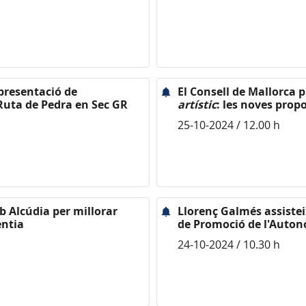
 presentació de
El Consell de Mallorca 
 Ruta de Pedra en Sec GR
artístic
: les noves prop
25-10-2024 / 12.00 h
 Alcúdia per millorar
Llorenç Galmés assistei
entia
de Promoció de l'Auto
24-10-2024 / 10.30 h