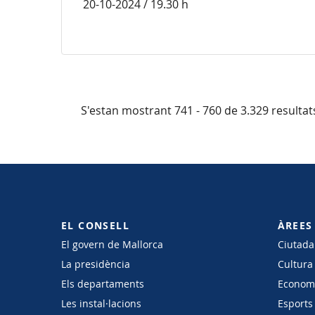
20-10-2024 / 19.30 h
S'estan mostrant 741 - 760 de 3.329 resultat
EL CONSELL
ÀREES
El govern de Mallorca
Ciutadan
La presidència
Cultura
Els departaments
Economi
Les instal·lacions
Esports 