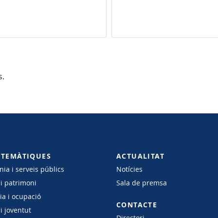
s.
 TEMÀTIQUES
ACTUALITAT
ia i serveis públics
Notícies
 i patrimoni
Sala de premsa
a i ocupació
CONTACTE
i joventut
Directori