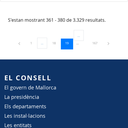
S'estan mostrant 361 - 380 de 3.329 resultats.
...
Pàgines intermèdies Utilitzeu TAB
Pàgina
Pàgina
Pàgina
Pàgina
1
...
18
19
167
Pàgines intermèdies Utilitzeu TAB per navegar.
EL CONSELL
El govern de Mallorca
La presidència
Els departaments
Les instal·lacions
Les entitats