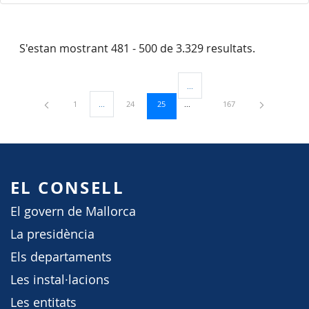
S'estan mostrant 481 - 500 de 3.329 resultats.
...
Pàgines intermèdies Utilitzeu TAB
Pàgina
Pàgina
Pàgina
Pàgina
1
...
24
25
167
Pàgines intermèdies Utilitzeu TAB per navegar.
EL CONSELL
El govern de Mallorca
La presidència
Els departaments
Les instal·lacions
Les entitats