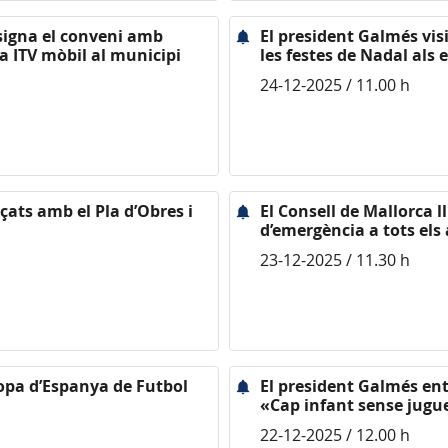
 signa el conveni amb
El president Galmés visi
a ITV mòbil al municipi
les festes de Nadal als 
24-12-2025 / 11.00 h
çats amb el Pla d’Obres i
El Consell de Mallorca l
d’emergència a tots els
23-12-2025 / 11.30 h
copa d’Espanya de Futbol
El president Galmés ent
«Cap infant sense jugue
22-12-2025 / 12.00 h