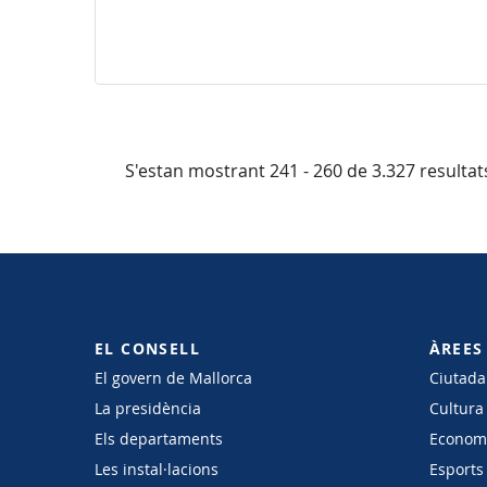
S'estan mostrant 241 - 260 de 3.327 resultat
EL CONSELL
ÀREES
El govern de Mallorca
Ciutadan
La presidència
Cultura
Els departaments
Economi
Les instal·lacions
Esports 