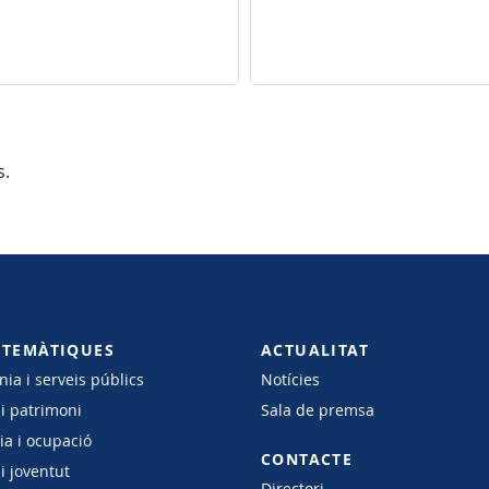
s.
 TEMÀTIQUES
ACTUALITAT
ia i serveis públics
Notícies
 i patrimoni
Sala de premsa
a i ocupació
CONTACTE
i joventut
Directori