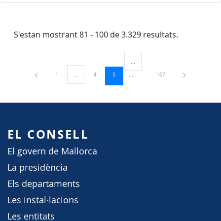
S'estan mostrant 81 - 100 de 3.329 resultats.
...
Pàgines intermèdies Utilitzeu TAB 
Pàgina
Pàgina
Pàgina
Pàgina
1
...
4
5
167
Pàgines intermèdies Utilitzeu TAB per navegar.
EL CONSELL
El govern de Mallorca
La presidència
Els departaments
Les instal·lacions
Les entitats