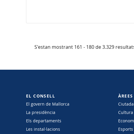
S'estan mostrant 161 - 180 de 3.329 resultat
EL CONSELL
ÀREES
El govern de Mallorca
Ciutadan
La presidència
Cultura
Els departaments
Economi
Les instal·lacions
Esports 