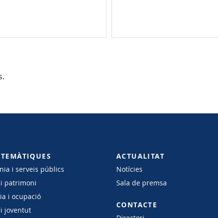
s.
 TEMÀTIQUES
ACTUALITAT
ia i serveis públics
Notícies
 i patrimoni
Sala de premsa
a i ocupació
CONTACTE
i joventut
Directori