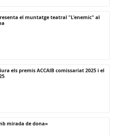
presenta el muntatge teatral "L'enemic" al
ma
liura els premis ACCAIB comissariat 2025 i el
25
mb mirada de dona»