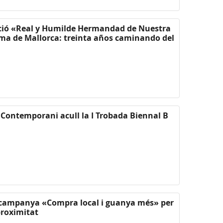
ició «Real y Humilde Hermandad de Nuestra
lma de Mallorca: treinta años caminando del
 Contemporani acull la I Trobada Biennal B
 campanya «Compra local i guanya més» per
proximitat