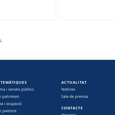
s.
 TEMÀTIQUES
ACTUALITAT
ia i serveis públics
Notícies
 i patrimoni
Sala de premsa
a i ocupació
CONTACTE
i joventut
Directori