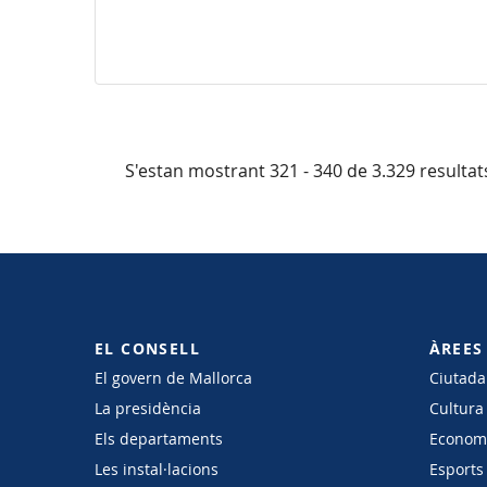
S'estan mostrant 321 - 340 de 3.329 resultat
EL CONSELL
ÀREES
El govern de Mallorca
Ciutadan
La presidència
Cultura
Els departaments
Economi
Les instal·lacions
Esports 