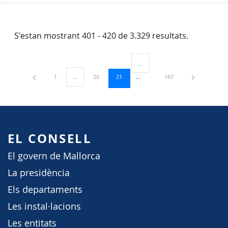
S'estan mostrant 401 - 420 de 3.329 resultats.
...
Pàgines intermèdies Utilitzeu TAB
Pàgina
Pàgina
Pàgina
Pàgina
1
...
20
21
167
Pàgines intermèdies Utilitzeu TAB per navegar.
EL CONSELL
El govern de Mallorca
La presidència
Els departaments
Les instal·lacions
Les entitats