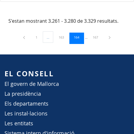
S'estan mostrant 3.261 - 3.280 de 3.329 resultats.
Pàgina
Pàgina
Pàgina
Pàgina
1
...
163
164
167
Pàgines intermèdies Utilitzeu TAB per navegar.
EL CONSELL
El govern de Mallorca
La presidència
Els departaments
Les instal·lacions
Les entitats
Sistema intern d'informació