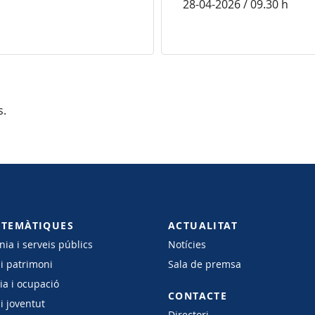
28-04-2026 / 09.30 h
s.
 TEMÀTIQUES
ACTUALITAT
ia i serveis públics
Notícies
 i patrimoni
Sala de premsa
a i ocupació
CONTACTE
i joventut
Directori