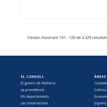
S'estan mostrant 101 - 120 de 3.329 resultat
EL CONSELL
ÀREES
El govern de Mallorca
Ciutadan
La presidència
Cultura
Els departaments
Economi
Les instal·lacions
Esports 