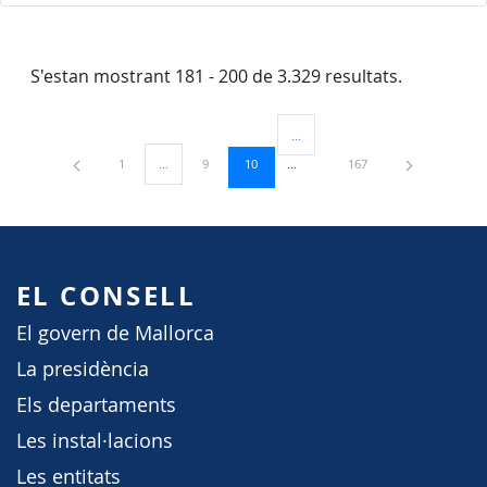
S'estan mostrant 181 - 200 de 3.329 resultats.
...
Pàgines intermèdies Utilitzeu TAB 
Pàgina
Pàgina
Pàgina
Pàgina
1
...
9
10
167
Pàgines intermèdies Utilitzeu TAB per navegar.
EL CONSELL
El govern de Mallorca
La presidència
Els departaments
Les instal·lacions
Les entitats