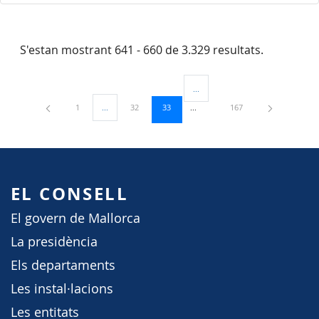
S'estan mostrant 641 - 660 de 3.329 resultats.
...
Pàgines intermèdies Utilitzeu TAB
Pàgina
Pàgina
Pàgina
Pàgina
1
...
32
33
167
Pàgines intermèdies Utilitzeu TAB per navegar.
EL CONSELL
El govern de Mallorca
La presidència
Els departaments
Les instal·lacions
Les entitats