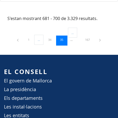
S'estan mostrant 681 - 700 de 3.329 resultats.
...
Pàgines intermèdies Utilitzeu TAB
Pàgina
Pàgina
Pàgina
Pàgina
1
...
34
35
167
Pàgines intermèdies Utilitzeu TAB per navegar.
EL CONSELL
El govern de Mallorca
La presidència
Els departaments
Les instal·lacions
Les entitats