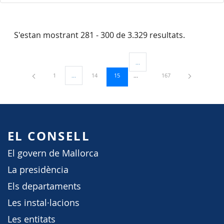
S'estan mostrant 281 - 300 de 3.329 resultats.
...
Pàgines intermèdies Utilitzeu TAB
Pàgina
Pàgina
Pàgina
Pàgina
1
...
14
15
167
Pàgines intermèdies Utilitzeu TAB per navegar.
EL CONSELL
El govern de Mallorca
La presidència
Els departaments
Les instal·lacions
Les entitats