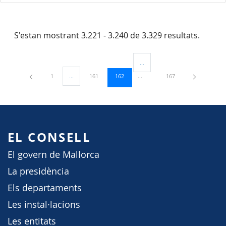
S'estan mostrant 3.221 - 3.240 de 3.329 resultats.
...
Pàgines intermèdies Utilitzeu TA
Pàgina
Pàgina
Pàgina
Pàgina
1
...
161
162
167
Pàgines intermèdies Utilitzeu TAB per navegar.
EL CONSELL
El govern de Mallorca
La presidència
Els departaments
Les instal·lacions
Les entitats