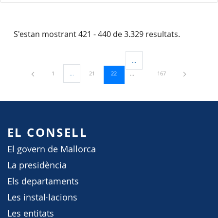
S'estan mostrant 421 - 440 de 3.329 resultats.
...
Pàgines intermèdies Utilitzeu TAB
Pàgina
Pàgina
Pàgina
Pàgina
1
...
21
22
167
Pàgines intermèdies Utilitzeu TAB per navegar.
EL CONSELL
El govern de Mallorca
La presidència
Els departaments
Les instal·lacions
Les entitats