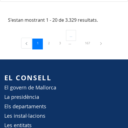
S'estan mostrant 1 - 20 de 3.329 resultats.
...
Pàgines intermèdies Utilitzeu TAB per 
Pàgina
Pàgina
Pàgina
Pàgina
1
2
3
167
EL CONSELL
El govern de Mallorca
La presidència
Els departaments
Les instal·lacions
Les entitats