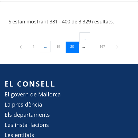
S'estan mostrant 381 - 400 de 3.329 resultats.
...
Pàgines intermèdies Utilitzeu TAB
Pàgina
Pàgina
Pàgina
Pàgina
1
...
19
20
167
Pàgines intermèdies Utilitzeu TAB per navegar.
EL CONSELL
El govern de Mallorca
La presidència
Els departaments
Les instal·lacions
Les entitats