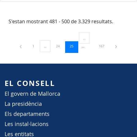
S'estan mostrant 481 - 500 de 3.329 resultats.
...
Pàgines intermèdies Utilitzeu TAB
Pàgina
Pàgina
Pàgina
Pàgina
1
...
24
25
167
Pàgines intermèdies Utilitzeu TAB per navegar.
EL CONSELL
El govern de Mallorca
La presidència
Els departaments
Les instal·lacions
Les entitats