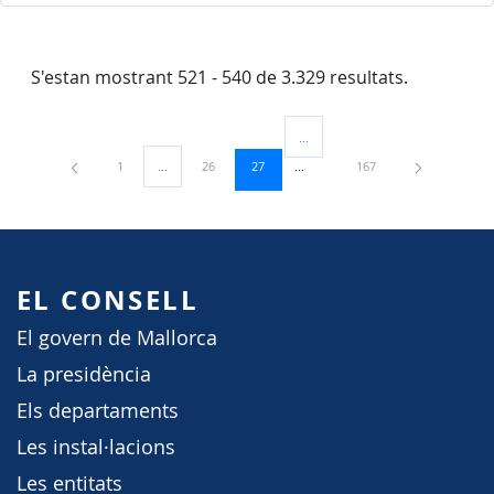
S'estan mostrant 521 - 540 de 3.329 resultats.
...
Pàgines intermèdies Utilitzeu TAB
Pàgina
Pàgina
Pàgina
Pàgina
1
...
26
27
167
Pàgines intermèdies Utilitzeu TAB per navegar.
EL CONSELL
El govern de Mallorca
La presidència
Els departaments
Les instal·lacions
Les entitats