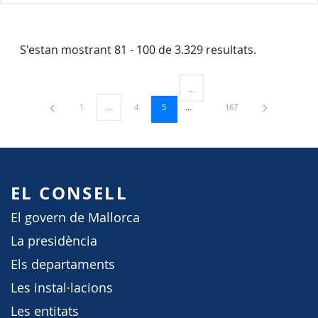
S'estan mostrant 81 - 100 de 3.329 resultats.
...
Pàgines intermèdies Utilitzeu TAB 
Pàgina
Pàgina
Pàgina
Pàgina
1
...
4
5
167
Pàgines intermèdies Utilitzeu TAB per navegar.
EL CONSELL
El govern de Mallorca
La presidència
Els departaments
Les instal·lacions
Les entitats