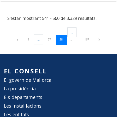
S'estan mostrant 541 - 560 de 3.329 resultats.
...
Pàgines intermèdies Utilitzeu TAB
Pàgina
Pàgina
Pàgina
Pàgina
1
...
27
28
167
Pàgines intermèdies Utilitzeu TAB per navegar.
EL CONSELL
El govern de Mallorca
La presidència
Els departaments
Les instal·lacions
Les entitats