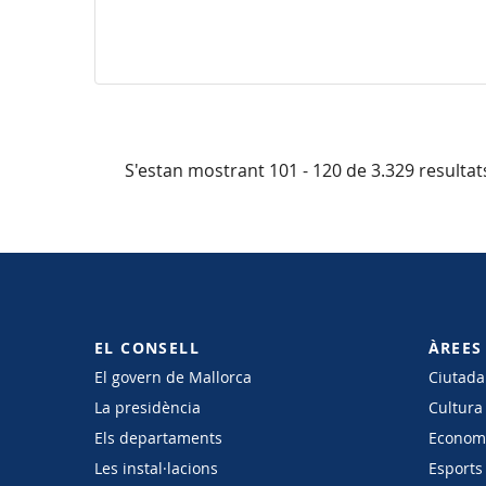
S'estan mostrant 101 - 120 de 3.329 resultat
EL CONSELL
ÀREES
El govern de Mallorca
Ciutadan
La presidència
Cultura
Els departaments
Economi
Les instal·lacions
Esports 