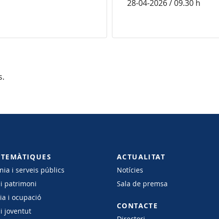
28-04-2026 / 09.30 h
s.
 TEMÀTIQUES
ACTUALITAT
ia i serveis públics
Notícies
 i patrimoni
Sala de premsa
a i ocupació
CONTACTE
i joventut
Directori