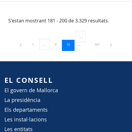
S'estan mostrant 181 - 200 de 3.329 resultats.
...
Pàgines intermèdies Utilitzeu TAB 
Pàgina
Pàgina
Pàgina
Pàgina
1
...
9
10
167
Pàgines intermèdies Utilitzeu TAB per navegar.
EL CONSELL
El govern de Mallorca
La presidència
Els departaments
Les instal·lacions
Les entitats