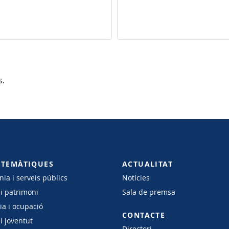
s.
 TEMÀTIQUES
ACTUALITAT
ia i serveis públics
Notícies
 i patrimoni
Sala de premsa
a i ocupació
CONTACTE
i joventut
Directori