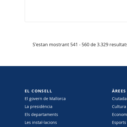
S'estan mostrant 541 - 560 de 3.329 resultat
EL CONSELL
ÀREES
El govern de Mallorca
Ciutadan
La presidència
Cultura
Els departaments
Economi
Les instal·lacions
Esports 