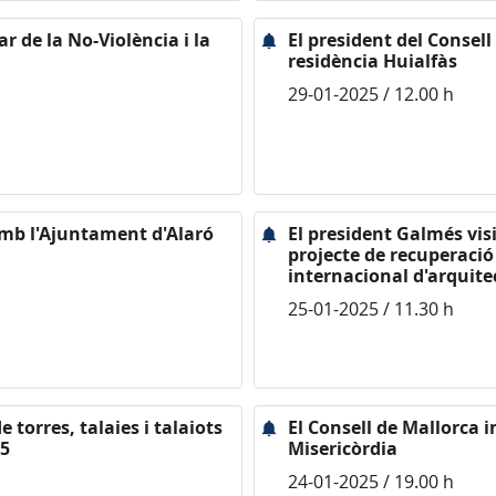
ar de la No-Violència i la
El president del Consell
residència Huialfàs
29-01-2025 / 12.00 h
amb l'Ajuntament d'Alaró
El president Galmés visi
projecte de recuperació
internacional d'arquit
25-01-2025 / 11.30 h
 torres, talaies i talaiots
El Consell de Mallorca 
25
Misericòrdia
24-01-2025 / 19.00 h