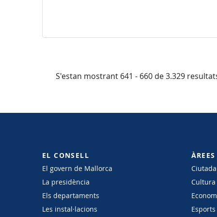
S'estan mostrant 641 - 660 de 3.329 resultat
EL CONSELL
ÀREES
El govern de Mallorca
Ciutadan
La presidència
Cultura
Els departaments
Economi
Les instal·lacions
Esports 