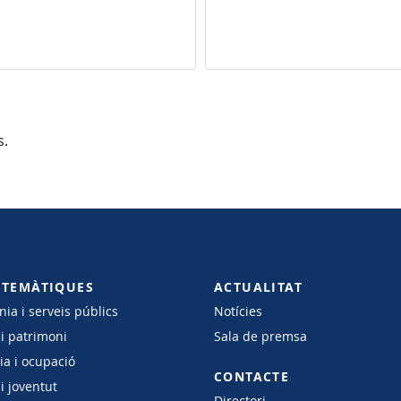
s.
 TEMÀTIQUES
ACTUALITAT
ia i serveis públics
Notícies
 i patrimoni
Sala de premsa
a i ocupació
CONTACTE
i joventut
Directori