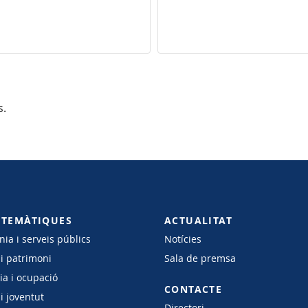
s.
 TEMÀTIQUES
ACTUALITAT
ia i serveis públics
Notícies
 i patrimoni
Sala de premsa
a i ocupació
CONTACTE
i joventut
Directori