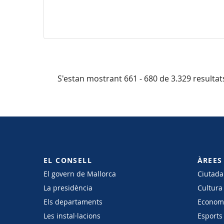
S'estan mostrant 661 - 680 de 3.329 resultat
EL CONSELL
ÀREES
El govern de Mallorca
Ciutadan
La presidència
Cultura
Els departaments
Economi
Les instal·lacions
Esports 