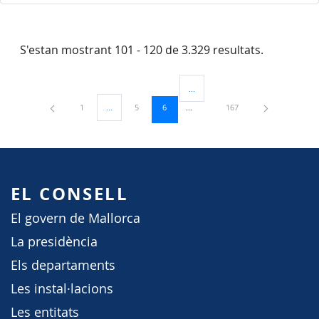
S'estan mostrant 101 - 120 de 3.329 resultats.
...
Pàgines intermèdies Utilitzeu TAB 
Pàgina
Pàgina
Pàgina
Pàgina
1
...
5
6
167
Pàgines intermèdies Utilitzeu TAB per navegar.
EL CONSELL
El govern de Mallorca
La presidència
Els departaments
Les instal·lacions
Les entitats