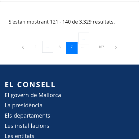
S'estan mostrant 121 - 140 de 3.329 resultats.
...
Pàgines intermèdies Utilitzeu TAB 
Pàgina
Pàgina
Pàgina
Pàgina
1
...
6
7
167
Pàgines intermèdies Utilitzeu TAB per navegar.
EL CONSELL
El govern de Mallorca
La presidència
Els departaments
Les instal·lacions
Les entitats