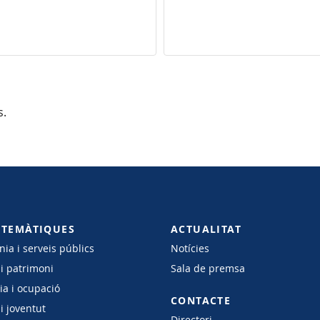
s.
 TEMÀTIQUES
ACTUALITAT
ia i serveis públics
Notícies
 i patrimoni
Sala de premsa
a i ocupació
CONTACTE
i joventut
Directori