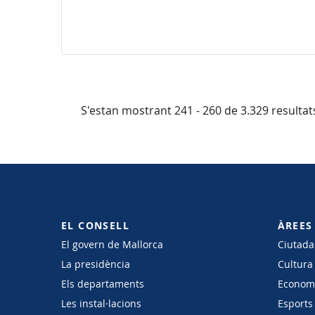
S'estan mostrant 241 - 260 de 3.329 resultat
EL CONSELL
ÀREES
El govern de Mallorca
Ciutadan
La presidència
Cultura
Els departaments
Economi
Les instal·lacions
Esports 